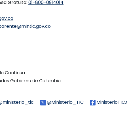
nea Gratuita:
01-800-0914014
gov.co
parente@mintic.gov.co
ada Continua
vados Gobierno de Colombia
Threads
@ministerio_tic
Logo Tiktok
@Ministerio_TIC
Logo Twitter
MinisterioTIC