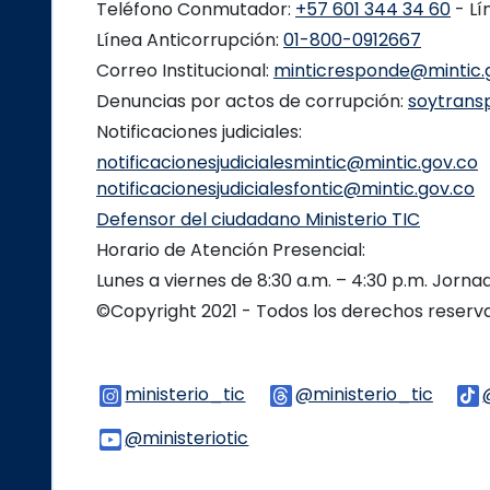
Teléfono Conmutador:
+57 601 344 34 60
- Lí
Línea Anticorrupción:
01-800-0912667
Correo Institucional:
minticresponde@mintic.
Denuncias por actos de corrupción:
soytrans
Notificaciones judiciales:
notificacionesjudicialesmintic@mintic.gov.co
notificacionesjudicialesfontic@mintic.gov.co
Defensor del ciudadano Ministerio TIC
Horario de Atención Presencial:
Lunes a viernes de 8:30 a.m. – 4:30 p.m. Jorn
©Copyright 2021 - Todos los derechos reser
ministerio_tic
Logo Instagram
@ministerio_tic
Logo 
@ministeriotic
Logo Youtube
Logo WhatsApp