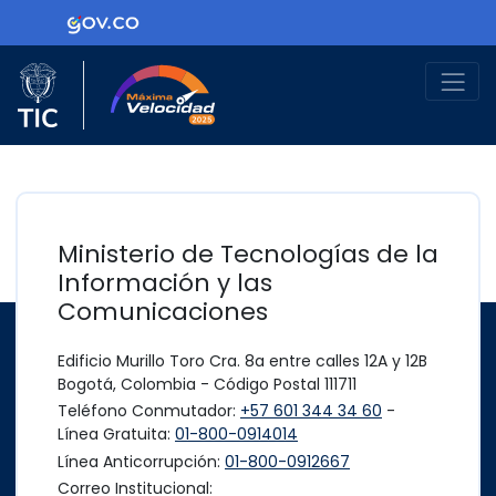
Ir al contenido principal
Logo Gobierno de Colombia
Logo del Ministerio TIC
Máxima Velocidad
Ministerio de Tecnologías de la
Información y las
Comunicaciones
Edificio Murillo Toro Cra. 8a entre calles 12A y 12B
Bogotá, Colombia - Código Postal 111711
Teléfono Conmutador:
+57 601 344 34 60
-
Línea Gratuita:
01-800-0914014
Línea Anticorrupción:
01-800-0912667
Correo Institucional: