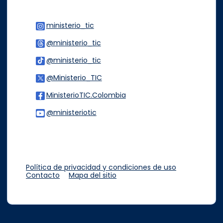
ministerio_tic
Logo Instagram
@ministerio_tic
Logo Threads
@ministerio_tic
Logo Tiktok
@Ministerio_TIC
Logo Twitter
MinisterioTIC.Colombia
Logo Facebook
@ministeriotic
Logo Youtube
Logo WhatsApp
Política de privacidad y condiciones de uso
Contacto
Mapa del sitio