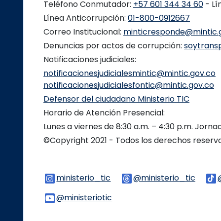
Teléfono Conmutador:
+57 601 344 34 60
- Lí
Línea Anticorrupción:
01-800-0912667
Correo Institucional:
minticresponde@mintic.
Denuncias por actos de corrupción:
soytrans
Notificaciones judiciales:
notificacionesjudicialesmintic@mintic.gov.co
notificacionesjudicialesfontic@mintic.gov.co
Defensor del ciudadano Ministerio TIC
Horario de Atención Presencial:
Lunes a viernes de 8:30 a.m. – 4:30 p.m. Jorn
©Copyright 2021 - Todos los derechos reser
ministerio_tic
Logo Instagram
@ministerio_tic
Logo 
@ministeriotic
Logo Youtube
Logo WhatsApp