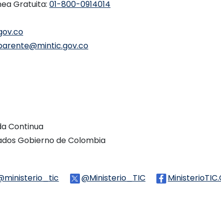
nea Gratuita:
01-800-0914014
gov.co
parente@mintic.gov.co
ada Continua
vados Gobierno de Colombia
Threads
@ministerio_tic
Logo Tiktok
@Ministerio_TIC
Logo Twitter
MinisterioTIC