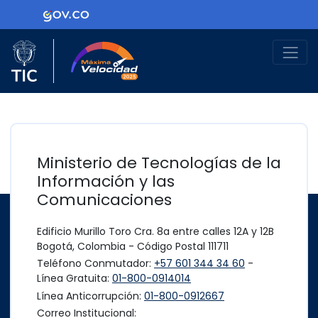
Ir al contenido principal
Logo Gobierno de Colombia
Logo del Ministerio TIC
Máxima Velocidad
Ministerio de Tecnologías de la
Información y las
Comunicaciones
Edificio Murillo Toro Cra. 8a entre calles 12A y 12B
Bogotá, Colombia - Código Postal 111711
Teléfono Conmutador:
+57 601 344 34 60
-
Línea Gratuita:
01-800-0914014
Línea Anticorrupción:
01-800-0912667
Correo Institucional: