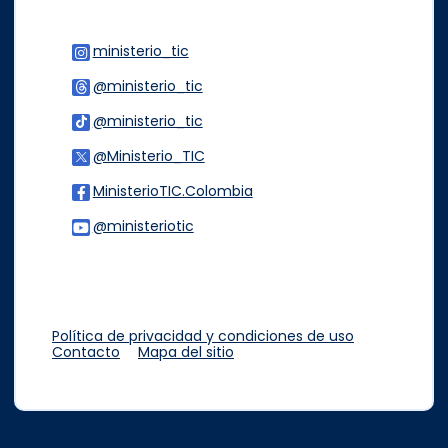
ministerio_tic
Logo Instagram
@ministerio_tic
Logo Threads
@ministerio_tic
Logo Tiktok
@Ministerio_TIC
Logo Twitter
MinisterioTIC.Colombia
Logo Facebook
@ministeriotic
Logo Youtube
Logo WhatsApp
Política de privacidad y condiciones de uso
Contacto
Mapa del sitio