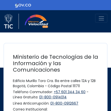
Ir al contenido principal
Logo Gobierno de Colombia
Logo del Ministerio TIC
Máxima Velocidad
Ministerio de Tecnologías de la
Información y las
Comunicaciones
Edificio Murillo Toro Cra. 8a entre calles 12A y 12B
Bogotá, Colombia - Código Postal 111711
Teléfono Conmutador:
+57 601 344 34 60
-
Línea Gratuita:
01-800-0914014
Línea Anticorrupción:
01-800-0912667
Correo Institucional: