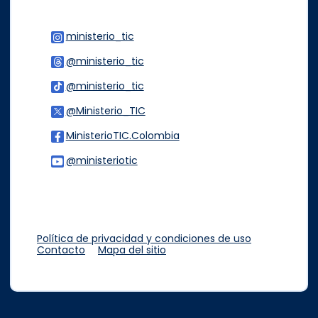
ministerio_tic
Logo Instagram
@ministerio_tic
Logo Threads
@ministerio_tic
Logo Tiktok
@Ministerio_TIC
Logo Twitter
MinisterioTIC.Colombia
Logo Facebook
@ministeriotic
Logo Youtube
Logo WhatsApp
Política de privacidad y condiciones de uso
Contacto
Mapa del sitio