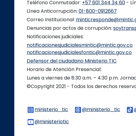
Teléfono Conmutador:
+57 601 344 34 60
- Lí
Línea Anticorrupción:
01-800-0912667
Correo Institucional:
minticresponde@mintic.
Denuncias por actos de corrupción:
soytrans
Notificaciones judiciales:
notificacionesjudicialesmintic@mintic.gov.co
notificacionesjudicialesfontic@mintic.gov.co
Defensor del ciudadano Ministerio TIC
Horario de Atención Presencial:
Lunes a viernes de 8:30 a.m. – 4:30 p.m. Jorn
©Copyright 2021 - Todos los derechos reser
ministerio_tic
Logo Instagram
@ministerio_tic
Logo 
@ministeriotic
Logo Youtube
Logo WhatsApp