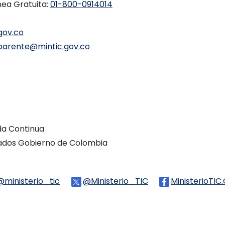
nea Gratuita:
01-800-0914014
gov.co
parente@mintic.gov.co
ada Continua
vados Gobierno de Colombia
Threads
@ministerio_tic
Logo Tiktok
@Ministerio_TIC
Logo Twitter
MinisterioTIC