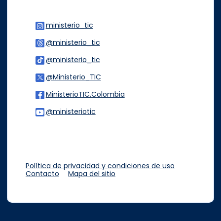
ministerio_tic
Logo Instagram
@ministerio_tic
Logo Threads
@ministerio_tic
Logo Tiktok
@Ministerio_TIC
Logo Twitter
MinisterioTIC.Colombia
Logo Facebook
@ministeriotic
Logo Youtube
Logo WhatsApp
Política de privacidad y condiciones de uso
Contacto
Mapa del sitio