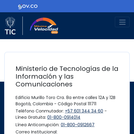
Ir al contenido principal
Logo Gobierno de Colombia
Logo del Ministerio TIC
Máxima Velocidad
Ministerio de Tecnologías de la
Información y las
Comunicaciones
Edificio Murillo Toro Cra. 8a entre calles 12A y 12B
Bogotá, Colombia - Código Postal 111711
Teléfono Conmutador:
+57 601 344 34 60
-
Línea Gratuita:
01-800-0914014
Línea Anticorrupción:
01-800-0912667
Correo Institucional: