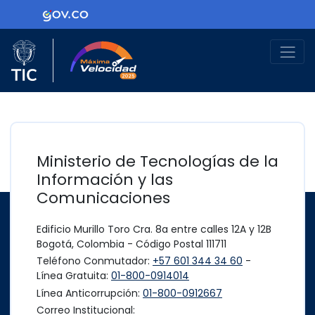
Ir al contenido principal
Logo Gobierno de Colombia
Logo del Ministerio TIC
Máxima Velocidad
Ministerio de Tecnologías de la
Información y las
Comunicaciones
Edificio Murillo Toro Cra. 8a entre calles 12A y 12B
Bogotá, Colombia - Código Postal 111711
Teléfono Conmutador:
+57 601 344 34 60
-
Línea Gratuita:
01-800-0914014
Línea Anticorrupción:
01-800-0912667
Correo Institucional: