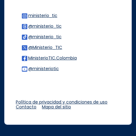
ministerio_tic
Logo Instagram
@ministerio_tic
Logo Threads
@ministerio_tic
Logo Tiktok
@Ministerio_TIC
Logo Twitter
MinisterioTIC.Colombia
Logo Facebook
@ministeriotic
Logo Youtube
Logo WhatsApp
Política de privacidad y condiciones de uso
Contacto
Mapa del sitio