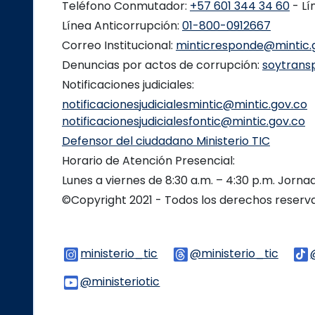
Teléfono Conmutador:
+57 601 344 34 60
- Lí
Línea Anticorrupción:
01-800-0912667
Correo Institucional:
minticresponde@mintic.
Denuncias por actos de corrupción:
soytrans
Notificaciones judiciales:
notificacionesjudicialesmintic@mintic.gov.co
notificacionesjudicialesfontic@mintic.gov.co
Defensor del ciudadano Ministerio TIC
Horario de Atención Presencial:
Lunes a viernes de 8:30 a.m. – 4:30 p.m. Jorn
©Copyright 2021 - Todos los derechos reser
ministerio_tic
Logo Instagram
@ministerio_tic
Logo 
@ministeriotic
Logo Youtube
Logo WhatsApp