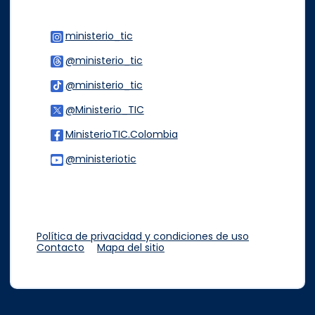
ministerio_tic
Logo Instagram
@ministerio_tic
Logo Threads
@ministerio_tic
Logo Tiktok
@Ministerio_TIC
Logo Twitter
MinisterioTIC.Colombia
Logo Facebook
@ministeriotic
Logo Youtube
Logo WhatsApp
Política de privacidad y condiciones de uso
Contacto
Mapa del sitio