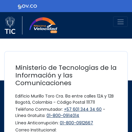
Ir al contenido principal
Logo Gobierno de Colombia
Logo del Ministerio TIC
Máxima Velocidad
Ministerio de Tecnologías de la
Información y las
Comunicaciones
Edificio Murillo Toro Cra. 8a entre calles 12A y 12B
Bogotá, Colombia - Código Postal 111711
Teléfono Conmutador:
+57 601 344 34 60
-
Línea Gratuita:
01-800-0914014
Línea Anticorrupción:
01-800-0912667
Correo Institucional: