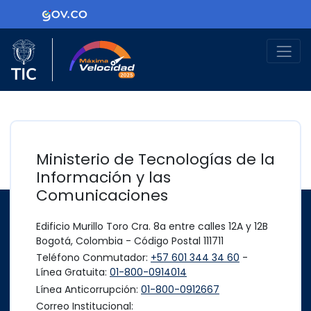
Ir al contenido principal
Logo Gobierno de Colombia
Logo del Ministerio TIC
Máxima Velocidad
Ministerio de Tecnologías de la
Información y las
Comunicaciones
Edificio Murillo Toro Cra. 8a entre calles 12A y 12B
Bogotá, Colombia - Código Postal 111711
Teléfono Conmutador:
+57 601 344 34 60
-
Línea Gratuita:
01-800-0914014
Línea Anticorrupción:
01-800-0912667
Correo Institucional: