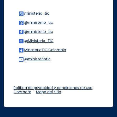
ministerio_tic
Logo Instagram
@ministerio_tic
Logo Threads
@ministerio_tic
Logo Tiktok
@Ministerio_TIC
Logo Twitter
MinisterioTIC.Colombia
Logo Facebook
@ministeriotic
Logo Youtube
Logo WhatsApp
Política de privacidad y condiciones de uso
Contacto
Mapa del sitio