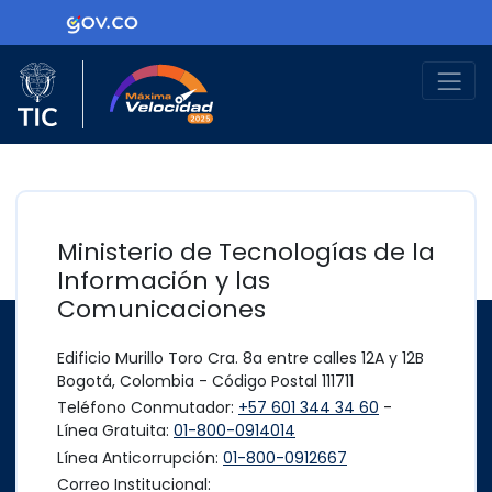
Ir al contenido principal
Logo Gobierno de Colombia
Logo del Ministerio TIC
Máxima Velocidad
Ministerio de Tecnologías de la
Información y las
Comunicaciones
Edificio Murillo Toro Cra. 8a entre calles 12A y 12B
Bogotá, Colombia - Código Postal 111711
Teléfono Conmutador:
+57 601 344 34 60
-
Línea Gratuita:
01-800-0914014
Línea Anticorrupción:
01-800-0912667
Correo Institucional: