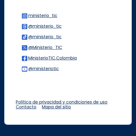
ministerio_tic
Logo Instagram
@ministerio_tic
Logo Threads
@ministerio_tic
Logo Tiktok
@Ministerio_TIC
Logo Twitter
MinisterioTIC.Colombia
Logo Facebook
@ministeriotic
Logo Youtube
Logo WhatsApp
Política de privacidad y condiciones de uso
Contacto
Mapa del sitio