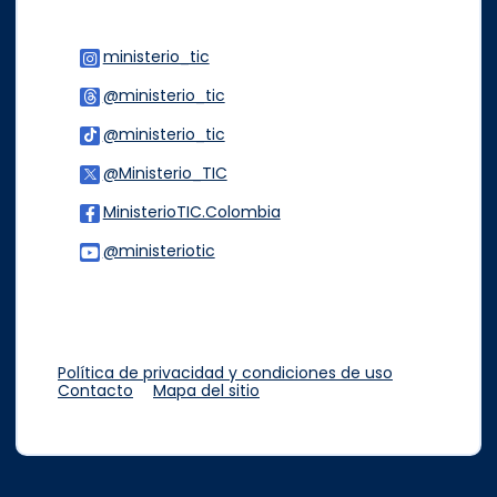
ministerio_tic
Logo Instagram
@ministerio_tic
Logo Threads
@ministerio_tic
Logo Tiktok
@Ministerio_TIC
Logo Twitter
MinisterioTIC.Colombia
Logo Facebook
@ministeriotic
Logo Youtube
Logo WhatsApp
Política de privacidad y condiciones de uso
Contacto
Mapa del sitio