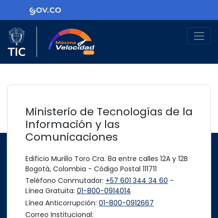
Ir al contenido principal
Logo Gobierno de Colombia
Logo del Ministerio TIC
Máxima Velocidad
Ministerio de Tecnologías de la
Información y las
Comunicaciones
Edificio Murillo Toro Cra. 8a entre calles 12A y 12B
Bogotá, Colombia - Código Postal 111711
Teléfono Conmutador:
+57 601 344 34 60
-
Línea Gratuita:
01-800-0914014
Línea Anticorrupción:
01-800-0912667
Correo Institucional: