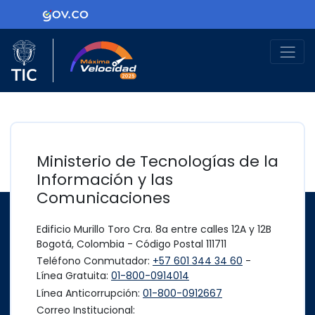
Ir al contenido principal
Logo Gobierno de Colombia
Logo del Ministerio TIC
Máxima Velocidad
Ministerio de Tecnologías de la
Información y las
Comunicaciones
Edificio Murillo Toro Cra. 8a entre calles 12A y 12B
Bogotá, Colombia - Código Postal 111711
Teléfono Conmutador:
+57 601 344 34 60
-
Línea Gratuita:
01-800-0914014
Línea Anticorrupción:
01-800-0912667
Correo Institucional: