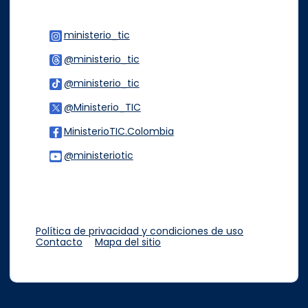
ministerio_tic
Logo Instagram
@ministerio_tic
Logo Threads
@ministerio_tic
Logo Tiktok
@Ministerio_TIC
Logo Twitter
MinisterioTIC.Colombia
Logo Facebook
@ministeriotic
Logo Youtube
Logo WhatsApp
Política de privacidad y condiciones de uso
Contacto
Mapa del sitio