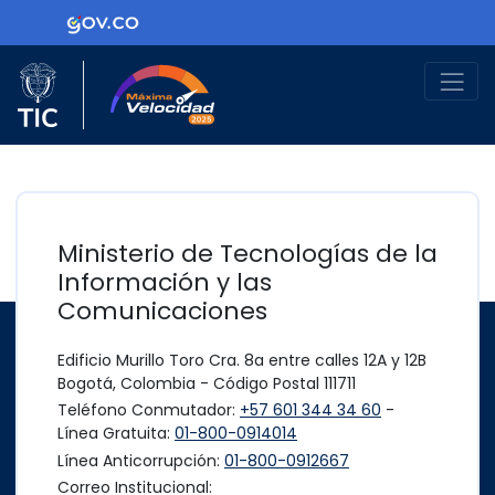
Ir al contenido principal
Logo Gobierno de Colombia
Logo del Ministerio TIC
Máxima Velocidad
Ministerio de Tecnologías de la
Información y las
Comunicaciones
Edificio Murillo Toro Cra. 8a entre calles 12A y 12B
Bogotá, Colombia - Código Postal 111711
Teléfono Conmutador:
+57 601 344 34 60
-
Línea Gratuita:
01-800-0914014
Línea Anticorrupción:
01-800-0912667
Correo Institucional: