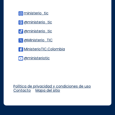
ministerio_tic
Logo Instagram
@ministerio_tic
Logo Threads
@ministerio_tic
Logo Tiktok
@Ministerio_TIC
Logo Twitter
MinisterioTIC.Colombia
Logo Facebook
@ministeriotic
Logo Youtube
Logo WhatsApp
Política de privacidad y condiciones de uso
Contacto
Mapa del sitio