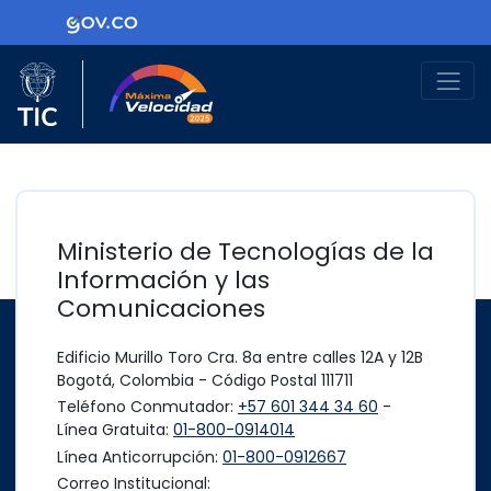
Ir al contenido principal
Logo Gobierno de Colombia
Logo del Ministerio TIC
Máxima Velocidad
Ministerio de Tecnologías de la
Información y las
Comunicaciones
Edificio Murillo Toro Cra. 8a entre calles 12A y 12B
Bogotá, Colombia - Código Postal 111711
Teléfono Conmutador:
+57 601 344 34 60
-
Línea Gratuita:
01-800-0914014
Línea Anticorrupción:
01-800-0912667
Correo Institucional: