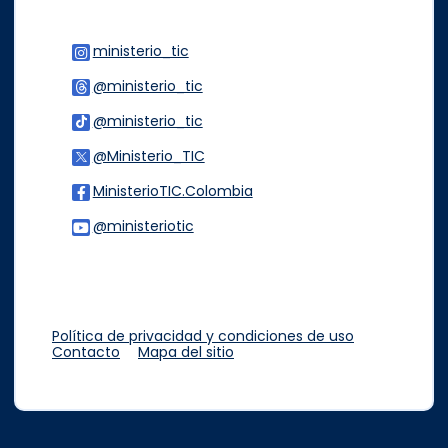
ministerio_tic
Logo Instagram
@ministerio_tic
Logo Threads
@ministerio_tic
Logo Tiktok
@Ministerio_TIC
Logo Twitter
MinisterioTIC.Colombia
Logo Facebook
@ministeriotic
Logo Youtube
Logo WhatsApp
Política de privacidad y condiciones de uso
Contacto
Mapa del sitio