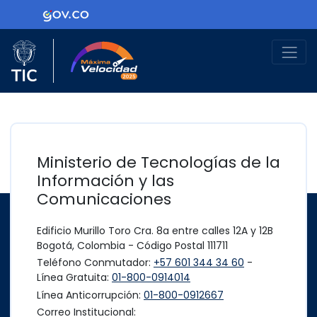
Ir al contenido principal
Logo Gobierno de Colombia
Logo del Ministerio TIC
Máxima Velocidad
Ministerio de Tecnologías de la
Información y las
Comunicaciones
Edificio Murillo Toro Cra. 8a entre calles 12A y 12B
Bogotá, Colombia - Código Postal 111711
Teléfono Conmutador:
+57 601 344 34 60
-
Línea Gratuita:
01-800-0914014
Línea Anticorrupción:
01-800-0912667
Correo Institucional: