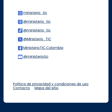
ministerio_tic
Logo Instagram
@ministerio_tic
Logo Threads
@ministerio_tic
Logo Tiktok
@Ministerio_TIC
Logo Twitter
MinisterioTIC.Colombia
Logo Facebook
@ministeriotic
Logo Youtube
Logo WhatsApp
Política de privacidad y condiciones de uso
Contacto
Mapa del sitio