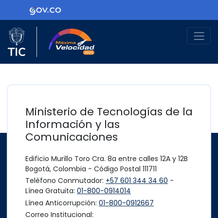
Ir al contenido principal
Logo Gobierno de Colombia
Logo del Ministerio TIC
Máxima Velocidad
Ministerio de Tecnologías de la
Información y las
Comunicaciones
Edificio Murillo Toro Cra. 8a entre calles 12A y 12B
Bogotá, Colombia - Código Postal 111711
Teléfono Conmutador:
+57 601 344 34 60
-
Línea Gratuita:
01-800-0914014
Línea Anticorrupción:
01-800-0912667
Correo Institucional: