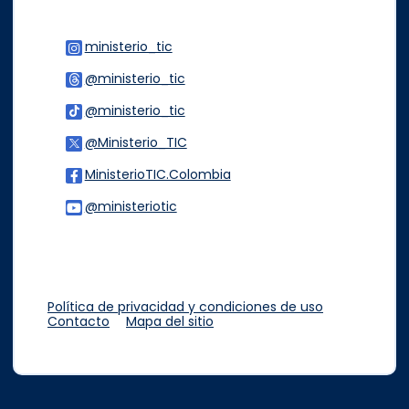
ministerio_tic
Logo Instagram
@ministerio_tic
Logo Threads
@ministerio_tic
Logo Tiktok
@Ministerio_TIC
Logo Twitter
MinisterioTIC.Colombia
Logo Facebook
@ministeriotic
Logo Youtube
Logo WhatsApp
Política de privacidad y condiciones de uso
Contacto
Mapa del sitio