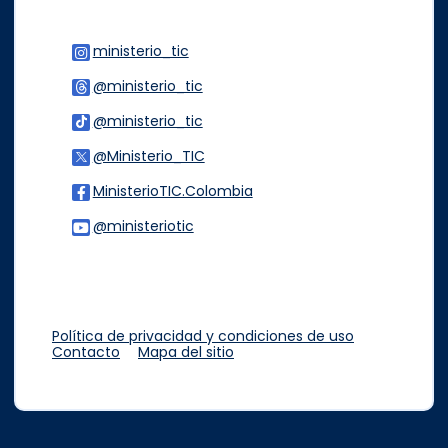
ministerio_tic
Logo Instagram
@ministerio_tic
Logo Threads
@ministerio_tic
Logo Tiktok
@Ministerio_TIC
Logo Twitter
MinisterioTIC.Colombia
Logo Facebook
@ministeriotic
Logo Youtube
Logo WhatsApp
Política de privacidad y condiciones de uso
Contacto
Mapa del sitio