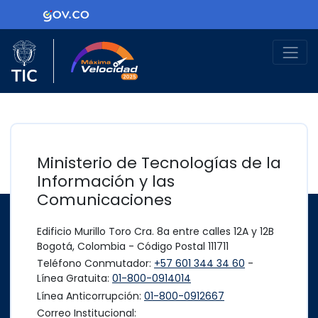
Ir al contenido principal
Logo Gobierno de Colombia
Logo del Ministerio TIC
Máxima Velocidad
Ministerio de Tecnologías de la
Información y las
Comunicaciones
Edificio Murillo Toro Cra. 8a entre calles 12A y 12B
Bogotá, Colombia - Código Postal 111711
Teléfono Conmutador:
+57 601 344 34 60
-
Línea Gratuita:
01-800-0914014
Línea Anticorrupción:
01-800-0912667
Correo Institucional: