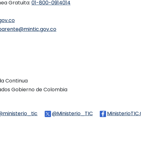
nea Gratuita:
01-800-0914014
gov.co
parente@mintic.gov.co
ada Continua
vados Gobierno de Colombia
Threads
@ministerio_tic
Logo Tiktok
@Ministerio_TIC
Logo Twitter
MinisterioTIC