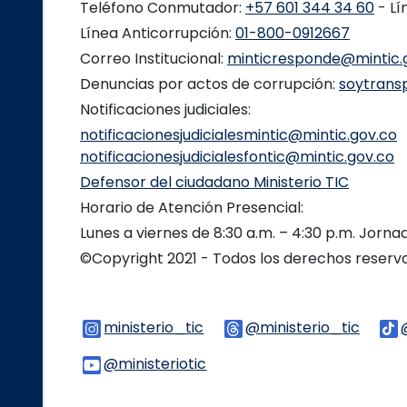
Teléfono Conmutador:
+57 601 344 34 60
- Lí
Línea Anticorrupción:
01-800-0912667
Correo Institucional:
minticresponde@mintic.
Denuncias por actos de corrupción:
soytrans
Notificaciones judiciales:
notificacionesjudicialesmintic@mintic.gov.co
notificacionesjudicialesfontic@mintic.gov.co
Defensor del ciudadano Ministerio TIC
Horario de Atención Presencial:
Lunes a viernes de 8:30 a.m. – 4:30 p.m. Jorn
©Copyright 2021 - Todos los derechos reser
ministerio_tic
Logo Instagram
@ministerio_tic
Logo 
@ministeriotic
Logo Youtube
Logo WhatsApp