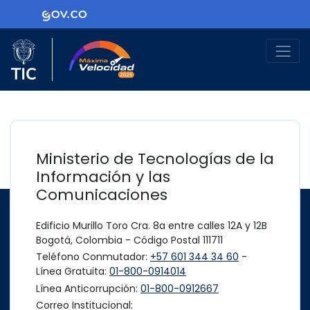
Ir al contenido principal
Logo Gobierno de Colombia
Logo del Ministerio TIC
Máxima Velocidad
Ministerio de Tecnologías de la
Información y las
Comunicaciones
Edificio Murillo Toro Cra. 8a entre calles 12A y 12B
Bogotá, Colombia - Código Postal 111711
Teléfono Conmutador:
+57 601 344 34 60
-
Línea Gratuita:
01-800-0914014
Línea Anticorrupción:
01-800-0912667
Correo Institucional: