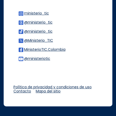
ministerio_tic
Logo Instagram
@ministerio_tic
Logo Threads
@ministerio_tic
Logo Tiktok
@Ministerio_TIC
Logo Twitter
MinisterioTIC.Colombia
Logo Facebook
@ministeriotic
Logo Youtube
Logo WhatsApp
Política de privacidad y condiciones de uso
Contacto
Mapa del sitio