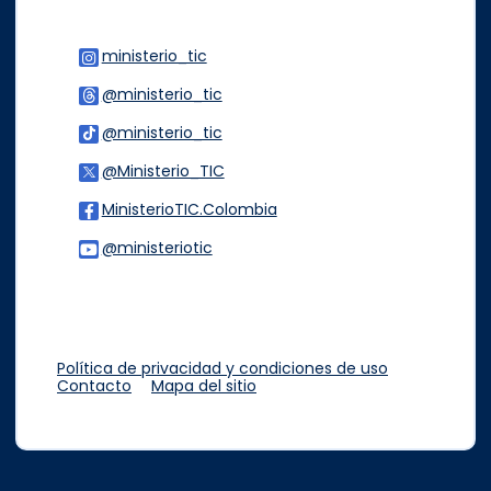
ministerio_tic
Logo Instagram
@ministerio_tic
Logo Threads
@ministerio_tic
Logo Tiktok
@Ministerio_TIC
Logo Twitter
MinisterioTIC.Colombia
Logo Facebook
@ministeriotic
Logo Youtube
Logo WhatsApp
Política de privacidad y condiciones de uso
Contacto
Mapa del sitio