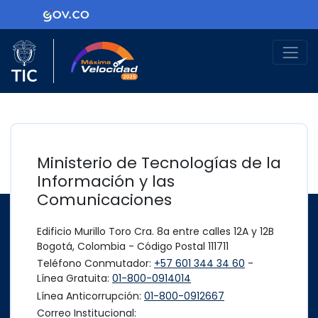
Ir al contenido principal
Logo Gobierno de Colombia
Logo del Ministerio TIC
Máxima Velocidad
Ministerio de Tecnologías de la
Información y las
Comunicaciones
Edificio Murillo Toro Cra. 8a entre calles 12A y 12B
Bogotá, Colombia - Código Postal 111711
Teléfono Conmutador:
+57 601 344 34 60
-
Línea Gratuita:
01-800-0914014
Línea Anticorrupción:
01-800-0912667
Correo Institucional: