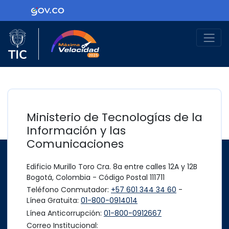
Ir al contenido principal
Logo Gobierno de Colombia
Logo del Ministerio TIC
Máxima Velocidad
Ministerio de Tecnologías de la
Información y las
Comunicaciones
Edificio Murillo Toro Cra. 8a entre calles 12A y 12B
Bogotá, Colombia - Código Postal 111711
Teléfono Conmutador:
+57 601 344 34 60
-
Línea Gratuita:
01-800-0914014
Línea Anticorrupción:
01-800-0912667
Correo Institucional: