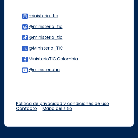
ministerio_tic
Logo Instagram
@ministerio_tic
Logo Threads
@ministerio_tic
Logo Tiktok
@Ministerio_TIC
Logo Twitter
MinisterioTIC.Colombia
Logo Facebook
@ministeriotic
Logo Youtube
Logo WhatsApp
Política de privacidad y condiciones de uso
Contacto
Mapa del sitio