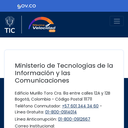
Ir al contenido principal
Logo Gobierno de Colombia
Logo del Ministerio TIC
Máxima Velocidad
Ministerio de Tecnologías de la
Información y las
Comunicaciones
Edificio Murillo Toro Cra. 8a entre calles 12A y 12B
Bogotá, Colombia - Código Postal 111711
Teléfono Conmutador:
+57 601 344 34 60
-
Línea Gratuita:
01-800-0914014
Línea Anticorrupción:
01-800-0912667
Correo Institucional: