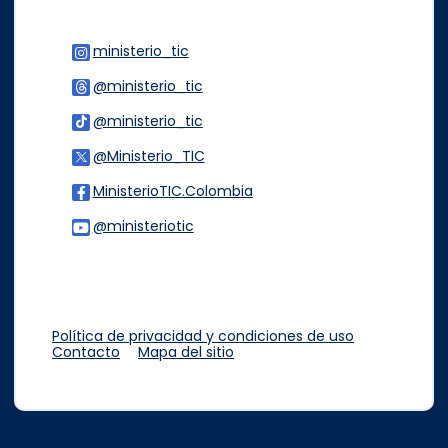
ministerio_tic
Logo Instagram
@ministerio_tic
Logo Threads
@ministerio_tic
Logo Tiktok
@Ministerio_TIC
Logo Twitter
MinisterioTIC.Colombia
Logo Facebook
@ministeriotic
Logo Youtube
Logo WhatsApp
Política de privacidad y condiciones de uso
Contacto
Mapa del sitio