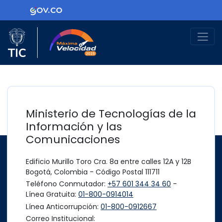
Ir al contenido principal
Logo Gobierno de Colombia
Logo del Ministerio TIC
Máxima Velocidad
Ministerio de Tecnologías de la
Información y las
Comunicaciones
Edificio Murillo Toro Cra. 8a entre calles 12A y 12B
Bogotá, Colombia - Código Postal 111711
Teléfono Conmutador:
+57 601 344 34 60
-
Línea Gratuita:
01-800-0914014
Línea Anticorrupción:
01-800-0912667
Correo Institucional: