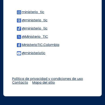
ministerio_tic
Logo Instagram
@ministerio_tic
Logo Threads
@ministerio_tic
Logo Tiktok
@Ministerio_TIC
Logo Twitter
MinisterioTIC.Colombia
Logo Facebook
@ministeriotic
Logo Youtube
Logo WhatsApp
Política de privacidad y condiciones de uso
Contacto
Mapa del sitio