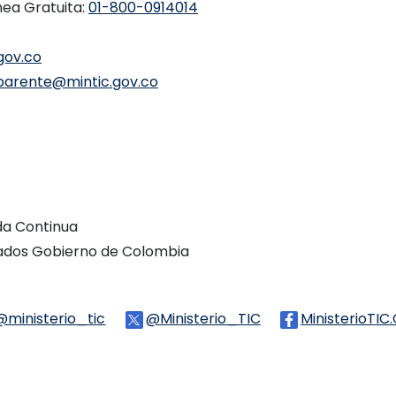
nea Gratuita:
01-800-0914014
gov.co
parente@mintic.gov.co
ada Continua
vados Gobierno de Colombia
Threads
@ministerio_tic
Logo Tiktok
@Ministerio_TIC
Logo Twitter
MinisterioTIC