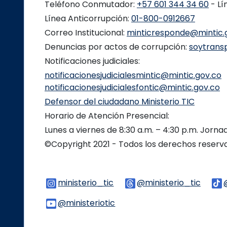
Teléfono Conmutador:
+57 601 344 34 60
- Lí
Línea Anticorrupción:
01-800-0912667
Correo Institucional:
minticresponde@mintic.
Denuncias por actos de corrupción:
soytrans
Notificaciones judiciales:
notificacionesjudicialesmintic@mintic.gov.co
notificacionesjudicialesfontic@mintic.gov.co
Defensor del ciudadano Ministerio TIC
Horario de Atención Presencial:
Lunes a viernes de 8:30 a.m. – 4:30 p.m. Jorn
©Copyright 2021 - Todos los derechos reser
ministerio_tic
Logo Instagram
@ministerio_tic
Logo 
@ministeriotic
Logo Youtube
Logo WhatsApp