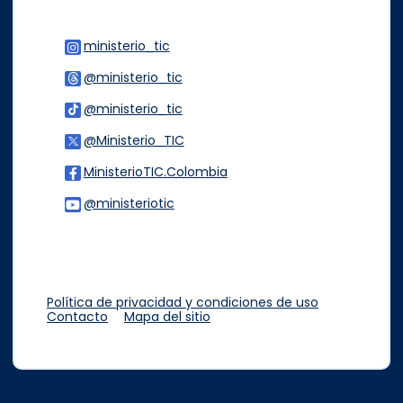
ministerio_tic
Logo Instagram
@ministerio_tic
Logo Threads
@ministerio_tic
Logo Tiktok
@Ministerio_TIC
Logo Twitter
MinisterioTIC.Colombia
Logo Facebook
@ministeriotic
Logo Youtube
Logo WhatsApp
Política de privacidad y condiciones de uso
Contacto
Mapa del sitio