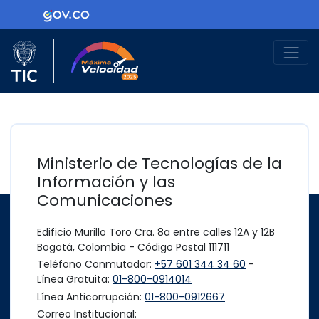
Ir al contenido principal
Logo Gobierno de Colombia
Logo del Ministerio TIC
Máxima Velocidad
Ministerio de Tecnologías de la
Información y las
Comunicaciones
Edificio Murillo Toro Cra. 8a entre calles 12A y 12B
Bogotá, Colombia - Código Postal 111711
Teléfono Conmutador:
+57 601 344 34 60
-
Línea Gratuita:
01-800-0914014
Línea Anticorrupción:
01-800-0912667
Correo Institucional: