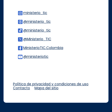
ministerio_tic
Logo Instagram
@ministerio_tic
Logo Threads
@ministerio_tic
Logo Tiktok
@Ministerio_TIC
Logo Twitter
MinisterioTIC.Colombia
Logo Facebook
@ministeriotic
Logo Youtube
Logo WhatsApp
Política de privacidad y condiciones de uso
Contacto
Mapa del sitio