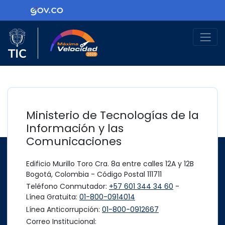
Ir al contenido principal
Logo Gobierno de Colombia
Logo del Ministerio TIC
Máxima Velocidad
Ministerio de Tecnologías de la
Información y las
Comunicaciones
Edificio Murillo Toro Cra. 8a entre calles 12A y 12B
Bogotá, Colombia - Código Postal 111711
Teléfono Conmutador:
+57 601 344 34 60
-
Línea Gratuita:
01-800-0914014
Línea Anticorrupción:
01-800-0912667
Correo Institucional: