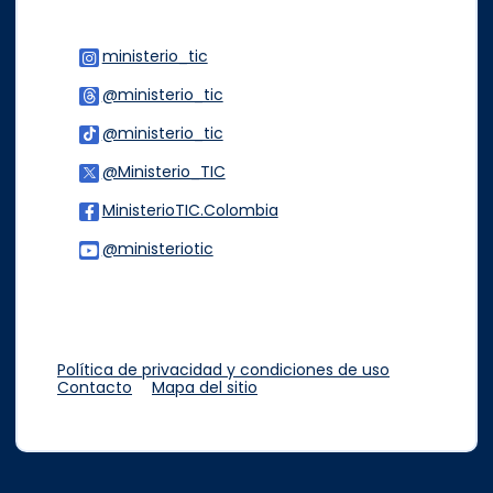
ministerio_tic
Logo Instagram
@ministerio_tic
Logo Threads
@ministerio_tic
Logo Tiktok
@Ministerio_TIC
Logo Twitter
MinisterioTIC.Colombia
Logo Facebook
@ministeriotic
Logo Youtube
Logo WhatsApp
Política de privacidad y condiciones de uso
Contacto
Mapa del sitio