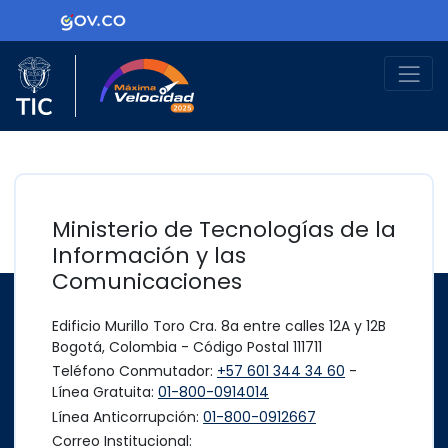
Ir al contenido principal
Logo Gobierno de Colombia
Logo del Ministerio TIC
Máxima Velocidad
Ministerio de Tecnologías de la
Información y las
Comunicaciones
Edificio Murillo Toro Cra. 8a entre calles 12A y 12B
Bogotá, Colombia - Código Postal 111711
Teléfono Conmutador:
+57 601 344 34 60
-
Línea Gratuita:
01-800-0914014
Línea Anticorrupción:
01-800-0912667
Correo Institucional: