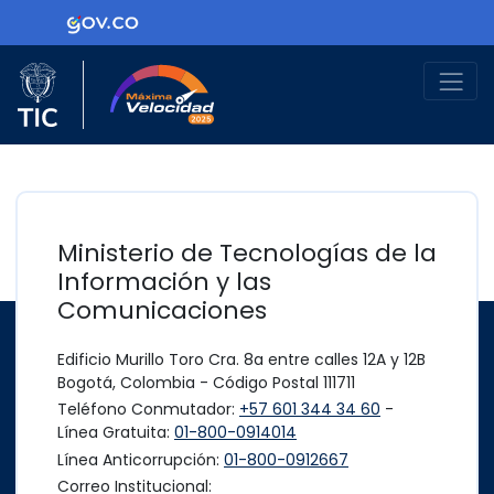
Ir al contenido principal
Logo Gobierno de Colombia
Logo del Ministerio TIC
Máxima Velocidad
Ministerio de Tecnologías de la
Información y las
Comunicaciones
Edificio Murillo Toro Cra. 8a entre calles 12A y 12B
Bogotá, Colombia - Código Postal 111711
Teléfono Conmutador:
+57 601 344 34 60
-
Línea Gratuita:
01-800-0914014
Línea Anticorrupción:
01-800-0912667
Correo Institucional: