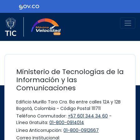
Ir al contenido principal
Logo Gobierno de Colombia
Logo del Ministerio TIC
Máxima Velocidad
Ministerio de Tecnologías de la
Información y las
Comunicaciones
Edificio Murillo Toro Cra. 8a entre calles 12A y 12B
Bogotá, Colombia - Código Postal 111711
Teléfono Conmutador:
+57 601 344 34 60
-
Línea Gratuita:
01-800-0914014
Línea Anticorrupción:
01-800-0912667
Correo Institucional: