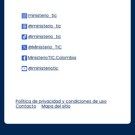
ministerio_tic
Logo Instagram
@ministerio_tic
Logo Threads
@ministerio_tic
Logo Tiktok
@Ministerio_TIC
Logo Twitter
MinisterioTIC.Colombia
Logo Facebook
@ministeriotic
Logo Youtube
Logo WhatsApp
Política de privacidad y condiciones de uso
Contacto
Mapa del sitio