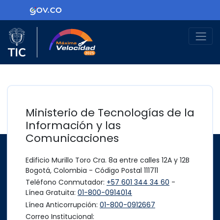
Ir al contenido principal
Logo Gobierno de Colombia
Logo del Ministerio TIC
Máxima Velocidad
Ministerio de Tecnologías de la
Información y las
Comunicaciones
Edificio Murillo Toro Cra. 8a entre calles 12A y 12B
Bogotá, Colombia - Código Postal 111711
Teléfono Conmutador:
+57 601 344 34 60
-
Línea Gratuita:
01-800-0914014
Línea Anticorrupción:
01-800-0912667
Correo Institucional: