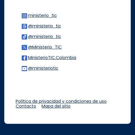
ministerio_tic
Logo Instagram
@ministerio_tic
Logo Threads
@ministerio_tic
Logo Tiktok
@Ministerio_TIC
Logo Twitter
MinisterioTIC.Colombia
Logo Facebook
@ministeriotic
Logo Youtube
Logo WhatsApp
Política de privacidad y condiciones de uso
Contacto
Mapa del sitio