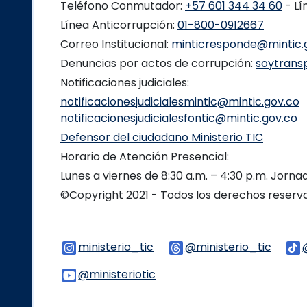
Teléfono Conmutador:
+57 601 344 34 60
- Lí
Línea Anticorrupción:
01-800-0912667
Correo Institucional:
minticresponde@mintic.
Denuncias por actos de corrupción:
soytrans
Notificaciones judiciales:
notificacionesjudicialesmintic@mintic.gov.co
notificacionesjudicialesfontic@mintic.gov.co
Defensor del ciudadano Ministerio TIC
Horario de Atención Presencial:
Lunes a viernes de 8:30 a.m. – 4:30 p.m. Jorn
©Copyright 2021 - Todos los derechos reser
ministerio_tic
Logo Instagram
@ministerio_tic
Logo 
@ministeriotic
Logo Youtube
Logo WhatsApp