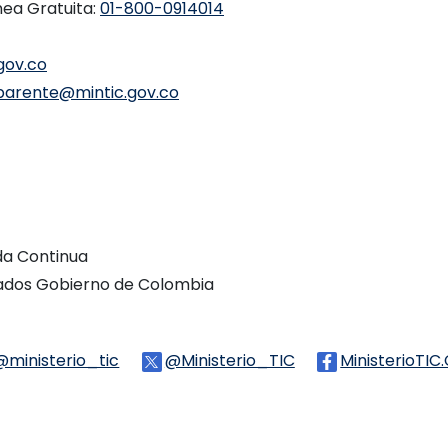
nea Gratuita:
01-800-0914014
gov.co
parente@mintic.gov.co
ada Continua
vados Gobierno de Colombia
Threads
@ministerio_tic
Logo Tiktok
@Ministerio_TIC
Logo Twitter
MinisterioTIC