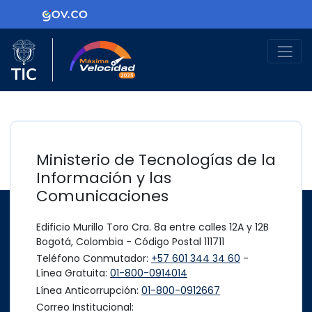
Ir al contenido principal
Logo Gobierno de Colombia
Logo del Ministerio TIC
Máxima Velocidad
Ministerio de Tecnologías de la
Información y las
Comunicaciones
Edificio Murillo Toro Cra. 8a entre calles 12A y 12B
Bogotá, Colombia - Código Postal 111711
Teléfono Conmutador:
+57 601 344 34 60
-
Línea Gratuita:
01-800-0914014
Línea Anticorrupción:
01-800-0912667
Correo Institucional: