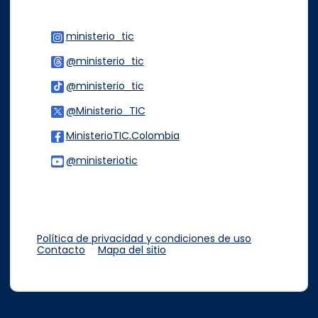
ministerio_tic
Logo Instagram
@ministerio_tic
Logo Threads
@ministerio_tic
Logo Tiktok
@Ministerio_TIC
Logo Twitter
MinisterioTIC.Colombia
Logo Facebook
@ministeriotic
Logo Youtube
Logo WhatsApp
Política de privacidad y condiciones de uso
Contacto
Mapa del sitio