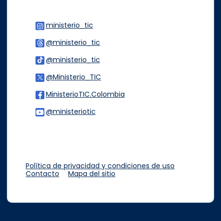
ministerio_tic
Logo Instagram
@ministerio_tic
Logo Threads
@ministerio_tic
Logo Tiktok
@Ministerio_TIC
Logo Twitter
MinisterioTIC.Colombia
Logo Facebook
@ministeriotic
Logo Youtube
Logo WhatsApp
Política de privacidad y condiciones de uso
Contacto
Mapa del sitio