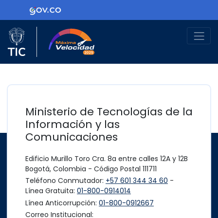
Ir al contenido principal
Logo Gobierno de Colombia
Logo del Ministerio TIC
Máxima Velocidad
Ministerio de Tecnologías de la
Información y las
Comunicaciones
Edificio Murillo Toro Cra. 8a entre calles 12A y 12B
Bogotá, Colombia - Código Postal 111711
Teléfono Conmutador:
+57 601 344 34 60
-
Línea Gratuita:
01-800-0914014
Línea Anticorrupción:
01-800-0912667
Correo Institucional: