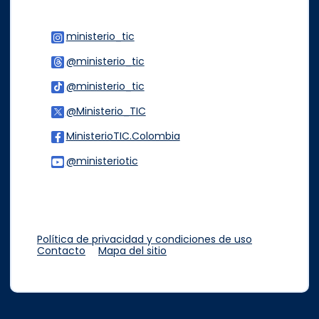
ministerio_tic
Logo Instagram
@ministerio_tic
Logo Threads
@ministerio_tic
Logo Tiktok
@Ministerio_TIC
Logo Twitter
MinisterioTIC.Colombia
Logo Facebook
@ministeriotic
Logo Youtube
Logo WhatsApp
Política de privacidad y condiciones de uso
Contacto
Mapa del sitio