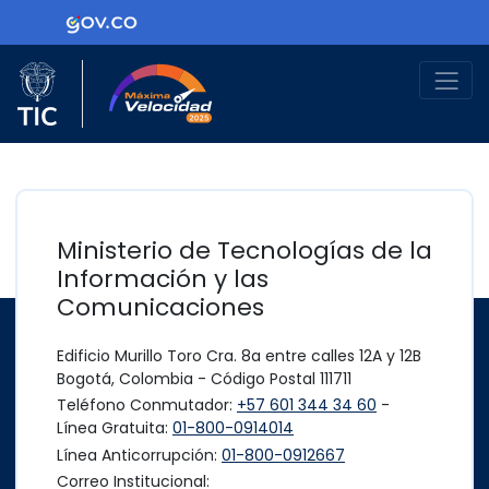
Ir al contenido principal
Logo Gobierno de Colombia
Logo del Ministerio TIC
Máxima Velocidad
Ministerio de Tecnologías de la
Información y las
Comunicaciones
Edificio Murillo Toro Cra. 8a entre calles 12A y 12B
Bogotá, Colombia - Código Postal 111711
Teléfono Conmutador:
+57 601 344 34 60
-
Línea Gratuita:
01-800-0914014
Línea Anticorrupción:
01-800-0912667
Correo Institucional: