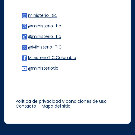
ministerio_tic
Logo Instagram
@ministerio_tic
Logo Threads
@ministerio_tic
Logo Tiktok
@Ministerio_TIC
Logo Twitter
MinisterioTIC.Colombia
Logo Facebook
@ministeriotic
Logo Youtube
Logo WhatsApp
Política de privacidad y condiciones de uso
Contacto
Mapa del sitio