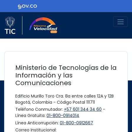
Ir al contenido principal
Logo Gobierno de Colombia
Logo del Ministerio TIC
Máxima Velocidad
Ministerio de Tecnologías de la
Información y las
Comunicaciones
Edificio Murillo Toro Cra. 8a entre calles 12A y 12B
Bogotá, Colombia - Código Postal 111711
Teléfono Conmutador:
+57 601 344 34 60
-
Línea Gratuita:
01-800-0914014
Línea Anticorrupción:
01-800-0912667
Correo Institucional: