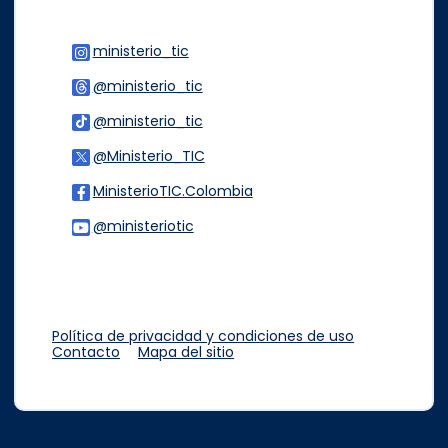
ministerio_tic
Logo Instagram
@ministerio_tic
Logo Threads
@ministerio_tic
Logo Tiktok
@Ministerio_TIC
Logo Twitter
MinisterioTIC.Colombia
Logo Facebook
@ministeriotic
Logo Youtube
Logo WhatsApp
Política de privacidad y condiciones de uso
Contacto
Mapa del sitio