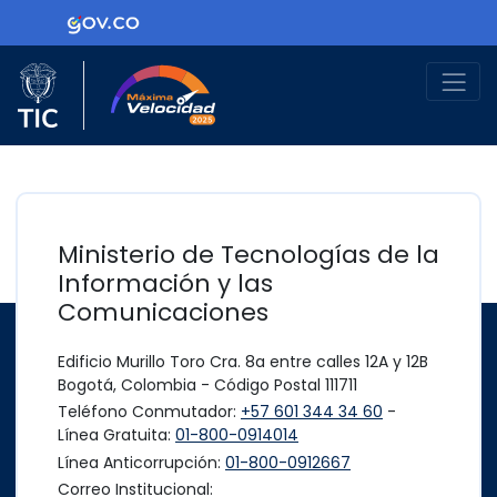
Ir al contenido principal
Logo Gobierno de Colombia
Logo del Ministerio TIC
Máxima Velocidad
Ministerio de Tecnologías de la
Información y las
Comunicaciones
Edificio Murillo Toro Cra. 8a entre calles 12A y 12B
Bogotá, Colombia - Código Postal 111711
Teléfono Conmutador:
+57 601 344 34 60
-
Línea Gratuita:
01-800-0914014
Línea Anticorrupción:
01-800-0912667
Correo Institucional: