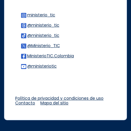
ministerio_tic
Logo Instagram
@ministerio_tic
Logo Threads
@ministerio_tic
Logo Tiktok
@Ministerio_TIC
Logo Twitter
MinisterioTIC.Colombia
Logo Facebook
@ministeriotic
Logo Youtube
Logo WhatsApp
Política de privacidad y condiciones de uso
Contacto
Mapa del sitio