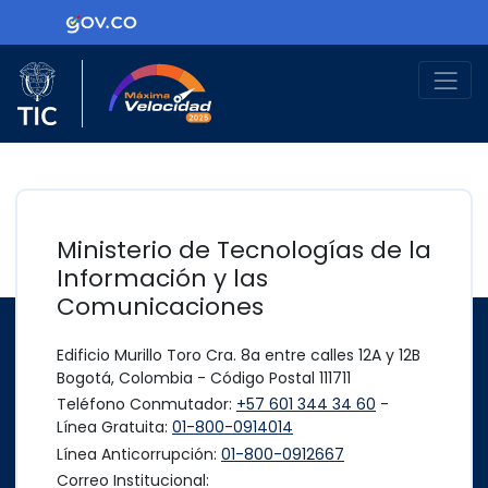
Ir al contenido principal
Logo Gobierno de Colombia
Logo del Ministerio TIC
Máxima Velocidad
Ministerio de Tecnologías de la
Información y las
Comunicaciones
Edificio Murillo Toro Cra. 8a entre calles 12A y 12B
Bogotá, Colombia - Código Postal 111711
Teléfono Conmutador:
+57 601 344 34 60
-
Línea Gratuita:
01-800-0914014
Línea Anticorrupción:
01-800-0912667
Correo Institucional: