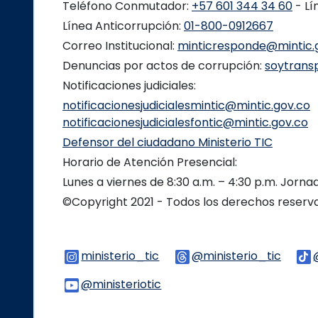
Teléfono Conmutador:
+57 601 344 34 60
- Lí
Línea Anticorrupción:
01-800-0912667
Correo Institucional:
minticresponde@mintic.
Denuncias por actos de corrupción:
soytrans
Notificaciones judiciales:
notificacionesjudicialesmintic@mintic.gov.co
notificacionesjudicialesfontic@mintic.gov.co
Defensor del ciudadano Ministerio TIC
Horario de Atención Presencial:
Lunes a viernes de 8:30 a.m. – 4:30 p.m. Jorn
©Copyright 2021 - Todos los derechos reser
ministerio_tic
Logo Instagram
@ministerio_tic
Logo 
@ministeriotic
Logo Youtube
Logo WhatsApp