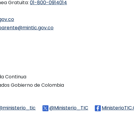
nea Gratuita:
01-800-0914014
gov.co
parente@mintic.gov.co
ada Continua
vados Gobierno de Colombia
Threads
@ministerio_tic
Logo Tiktok
@Ministerio_TIC
Logo Twitter
MinisterioTIC