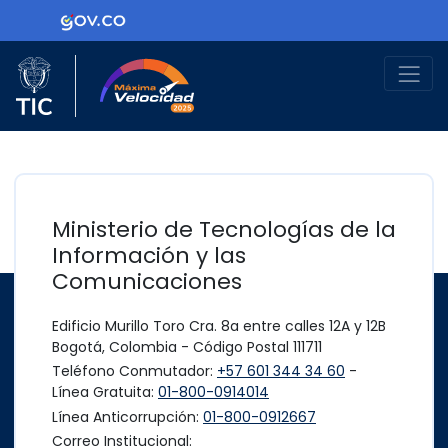
Ir al contenido principal
Logo Gobierno de Colombia
Logo del Ministerio TIC
Máxima Velocidad
Ministerio de Tecnologías de la
Información y las
Comunicaciones
Edificio Murillo Toro Cra. 8a entre calles 12A y 12B
Bogotá, Colombia - Código Postal 111711
Teléfono Conmutador:
+57 601 344 34 60
-
Línea Gratuita:
01-800-0914014
Línea Anticorrupción:
01-800-0912667
Correo Institucional: