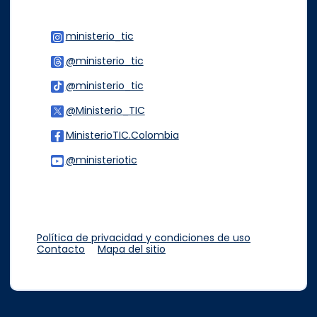
ministerio_tic
Logo Instagram
@ministerio_tic
Logo Threads
@ministerio_tic
Logo Tiktok
@Ministerio_TIC
Logo Twitter
MinisterioTIC.Colombia
Logo Facebook
@ministeriotic
Logo Youtube
Logo WhatsApp
Política de privacidad y condiciones de uso
Contacto
Mapa del sitio