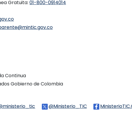
nea Gratuita:
01-800-0914014
gov.co
parente@mintic.gov.co
ada Continua
vados Gobierno de Colombia
Threads
@ministerio_tic
Logo Tiktok
@Ministerio_TIC
Logo Twitter
MinisterioTIC