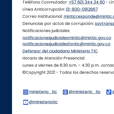
Teléfono Conmutador:
+57 601 344 34 60
- Lí
Línea Anticorrupción:
01-800-0912667
Correo Institucional:
minticresponde@mintic.
Denuncias por actos de corrupción:
soytrans
Notificaciones judiciales:
notificacionesjudicialesmintic@mintic.gov.co
notificacionesjudicialesfontic@mintic.gov.co
Defensor del ciudadano Ministerio TIC
Horario de Atención Presencial:
Lunes a viernes de 8:30 a.m. – 4:30 p.m. Jorn
©Copyright 2021 - Todos los derechos reser
ministerio_tic
Logo Instagram
@ministerio_tic
Logo 
@ministeriotic
Logo Youtube
Logo WhatsApp