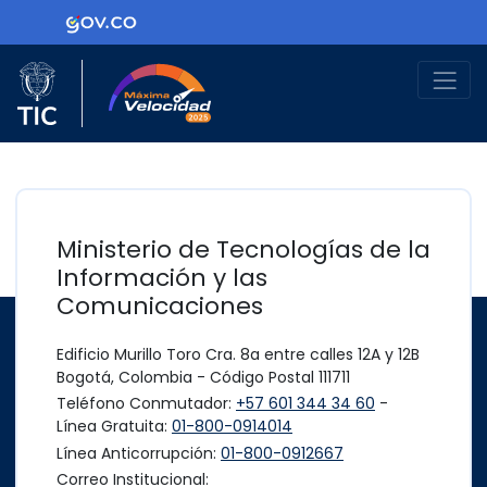
Ir al contenido principal
Logo Gobierno de Colombia
Logo del Ministerio TIC
Máxima Velocidad
Ministerio de Tecnologías de la
Información y las
Comunicaciones
Edificio Murillo Toro Cra. 8a entre calles 12A y 12B
Bogotá, Colombia - Código Postal 111711
Teléfono Conmutador:
+57 601 344 34 60
-
Línea Gratuita:
01-800-0914014
Línea Anticorrupción:
01-800-0912667
Correo Institucional: