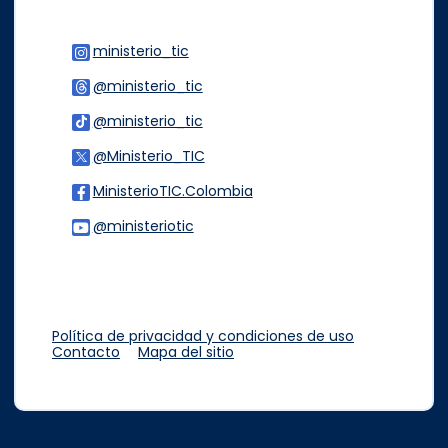
ministerio_tic
Logo Instagram
@ministerio_tic
Logo Threads
@ministerio_tic
Logo Tiktok
@Ministerio_TIC
Logo Twitter
MinisterioTIC.Colombia
Logo Facebook
@ministeriotic
Logo Youtube
Logo WhatsApp
Política de privacidad y condiciones de uso
Contacto
Mapa del sitio