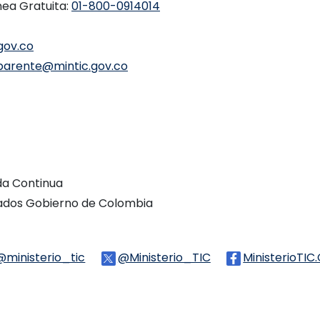
nea Gratuita:
01-800-0914014
gov.co
parente@mintic.gov.co
ada Continua
vados Gobierno de Colombia
Threads
@ministerio_tic
Logo Tiktok
@Ministerio_TIC
Logo Twitter
MinisterioTIC