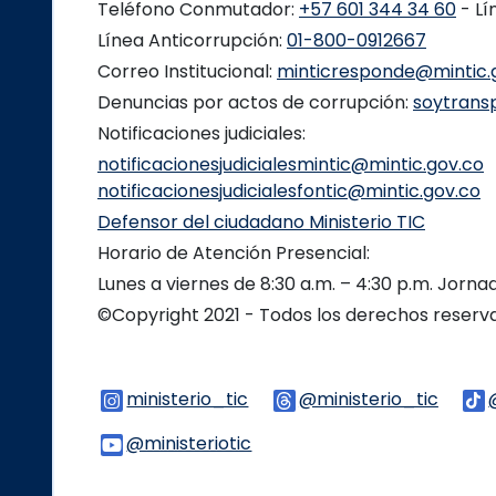
Teléfono Conmutador:
+57 601 344 34 60
- Lí
Línea Anticorrupción:
01-800-0912667
Correo Institucional:
minticresponde@mintic.
Denuncias por actos de corrupción:
soytrans
Notificaciones judiciales:
notificacionesjudicialesmintic@mintic.gov.co
notificacionesjudicialesfontic@mintic.gov.co
Defensor del ciudadano Ministerio TIC
Horario de Atención Presencial:
Lunes a viernes de 8:30 a.m. – 4:30 p.m. Jorn
©Copyright 2021 - Todos los derechos reser
ministerio_tic
Logo Instagram
@ministerio_tic
Logo 
@ministeriotic
Logo Youtube
Logo WhatsApp