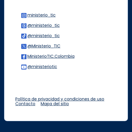
ministerio_tic
Logo Instagram
@ministerio_tic
Logo Threads
@ministerio_tic
Logo Tiktok
@Ministerio_TIC
Logo Twitter
MinisterioTIC.Colombia
Logo Facebook
@ministeriotic
Logo Youtube
Logo WhatsApp
Política de privacidad y condiciones de uso
Contacto
Mapa del sitio