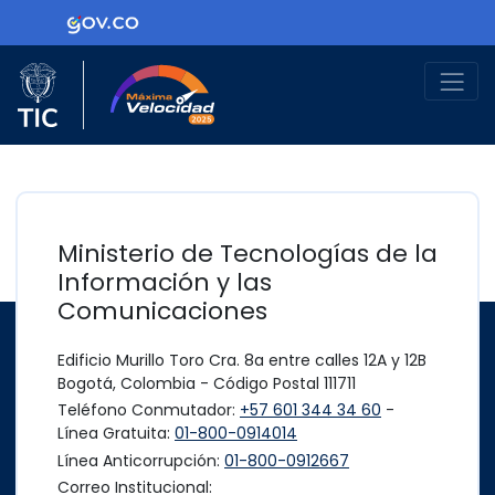
Ir al contenido principal
Logo Gobierno de Colombia
Logo del Ministerio TIC
Máxima Velocidad
Ministerio de Tecnologías de la
Información y las
Comunicaciones
Edificio Murillo Toro Cra. 8a entre calles 12A y 12B
Bogotá, Colombia - Código Postal 111711
Teléfono Conmutador:
+57 601 344 34 60
-
Línea Gratuita:
01-800-0914014
Línea Anticorrupción:
01-800-0912667
Correo Institucional: