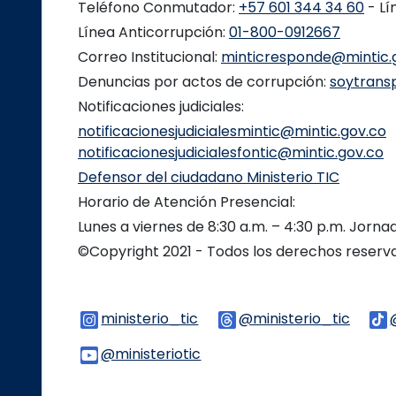
Teléfono Conmutador:
+57 601 344 34 60
- Lí
Línea Anticorrupción:
01-800-0912667
Correo Institucional:
minticresponde@mintic.
Denuncias por actos de corrupción:
soytrans
Notificaciones judiciales:
notificacionesjudicialesmintic@mintic.gov.co
notificacionesjudicialesfontic@mintic.gov.co
Defensor del ciudadano Ministerio TIC
Horario de Atención Presencial:
Lunes a viernes de 8:30 a.m. – 4:30 p.m. Jorn
©Copyright 2021 - Todos los derechos reser
ministerio_tic
Logo Instagram
@ministerio_tic
Logo 
@ministeriotic
Logo Youtube
Logo WhatsApp