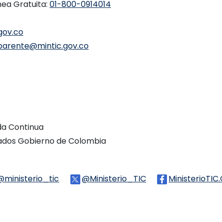
nea Gratuita:
01-800-0914014
gov.co
parente@mintic.gov.co
ada Continua
vados Gobierno de Colombia
Threads
@ministerio_tic
Logo Tiktok
@Ministerio_TIC
Logo Twitter
MinisterioTIC