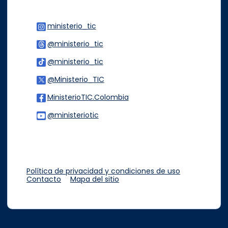
ministerio_tic
Logo Instagram
@ministerio_tic
Logo Threads
@ministerio_tic
Logo Tiktok
@Ministerio_TIC
Logo Twitter
MinisterioTIC.Colombia
Logo Facebook
@ministeriotic
Logo Youtube
Logo WhatsApp
Política de privacidad y condiciones de uso
Contacto
Mapa del sitio