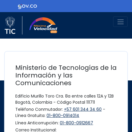
Ir al contenido principal
Logo Gobierno de Colombia
Logo del Ministerio TIC
Máxima Velocidad
Ministerio de Tecnologías de la
Información y las
Comunicaciones
Edificio Murillo Toro Cra. 8a entre calles 12A y 12B
Bogotá, Colombia - Código Postal 111711
Teléfono Conmutador:
+57 601 344 34 60
-
Línea Gratuita:
01-800-0914014
Línea Anticorrupción:
01-800-0912667
Correo Institucional: