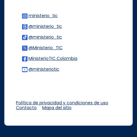
ministerio_tic
Logo Instagram
@ministerio_tic
Logo Threads
@ministerio_tic
Logo Tiktok
@Ministerio_TIC
Logo Twitter
MinisterioTIC.Colombia
Logo Facebook
@ministeriotic
Logo Youtube
Logo WhatsApp
Política de privacidad y condiciones de uso
Contacto
Mapa del sitio