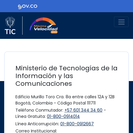
Ir al contenido principal
Logo Gobierno de Colombia
Logo del Ministerio TIC
Máxima Velocidad
Ministerio de Tecnologías de la
Información y las
Comunicaciones
Edificio Murillo Toro Cra. 8a entre calles 12A y 12B
Bogotá, Colombia - Código Postal 111711
Teléfono Conmutador:
+57 601 344 34 60
-
Línea Gratuita:
01-800-0914014
Línea Anticorrupción:
01-800-0912667
Correo Institucional: