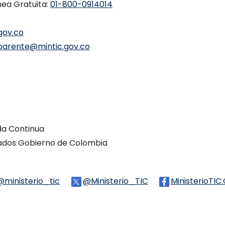
nea Gratuita:
01-800-0914014
gov.co
parente@mintic.gov.co
ada Continua
vados Gobierno de Colombia
Threads
@ministerio_tic
Logo Tiktok
@Ministerio_TIC
Logo Twitter
MinisterioTIC