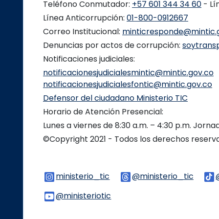
Teléfono Conmutador:
+57 601 344 34 60
- Lí
Línea Anticorrupción:
01-800-0912667
Correo Institucional:
minticresponde@mintic.
Denuncias por actos de corrupción:
soytrans
Notificaciones judiciales:
notificacionesjudicialesmintic@mintic.gov.co
notificacionesjudicialesfontic@mintic.gov.co
Defensor del ciudadano Ministerio TIC
Horario de Atención Presencial:
Lunes a viernes de 8:30 a.m. – 4:30 p.m. Jorn
©Copyright 2021 - Todos los derechos reser
ministerio_tic
Logo Instagram
@ministerio_tic
Logo 
@ministeriotic
Logo Youtube
Logo WhatsApp