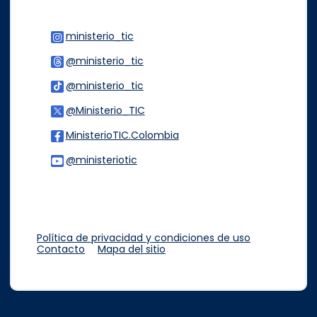
ministerio_tic
Logo Instagram
@ministerio_tic
Logo Threads
@ministerio_tic
Logo Tiktok
@Ministerio_TIC
Logo Twitter
MinisterioTIC.Colombia
Logo Facebook
@ministeriotic
Logo Youtube
Logo WhatsApp
Política de privacidad y condiciones de uso
Contacto
Mapa del sitio