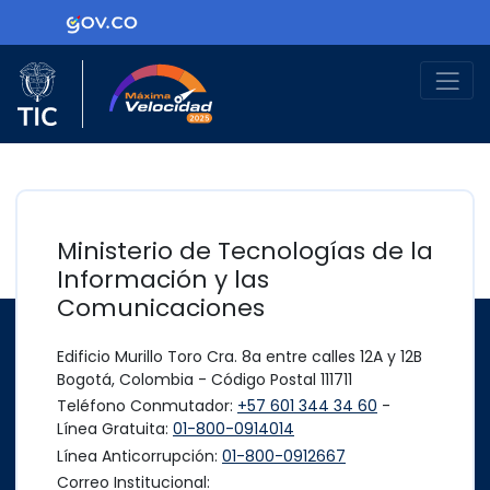
Ir al contenido principal
Logo Gobierno de Colombia
Logo del Ministerio TIC
Máxima Velocidad
Ministerio de Tecnologías de la
Información y las
Comunicaciones
Edificio Murillo Toro Cra. 8a entre calles 12A y 12B
Bogotá, Colombia - Código Postal 111711
Teléfono Conmutador:
+57 601 344 34 60
-
Línea Gratuita:
01-800-0914014
Línea Anticorrupción:
01-800-0912667
Correo Institucional: